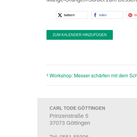
twittern
teilen
m
ZUM KALENDER HINZUFÜGEN
Workshop: Messer schärfen mit dem Sch
CARL TODE GÖTTINGEN
Prinzenstraße 5
37073 Göttingen
Tel: 0551 55906