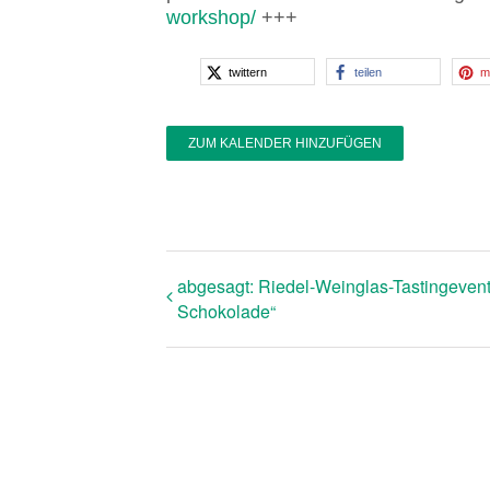
workshop/
+++
twittern
teilen
m
ZUM KALENDER HINZUFÜGEN
abgesagt: Riedel-Weinglas-Tastingevent
Schokolade“