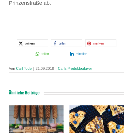
Prinzenstraße ab.
twittern
teilen
merken
teilen
mitteilen
Von
Carl Tode
|
21.09.2018
|
Carls Produktpalaver
Ähnliche Beiträge