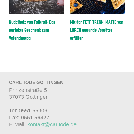
Nudelholz von Folkroll: Das
Mit der FETT-TRENN-MATTE von
B
perfekte Geschenk zum
LURCH gesunde Vorsätze
E
Valentinstag
erfüllen
CARL TODE GÖTTINGEN
Prinzenstraße 5
37073 Göttingen
Tel: 0551 55906
Fax: 0551 56427
E-Mail:
kontakt@carltode.de