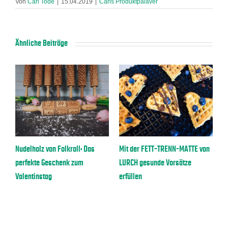
Von
Carl Tode
|
15.04.2019
|
Carls Produktpalaver
Ähnliche Beiträge
Nudelholz von Folkroll: Das
Mit der FETT-TRENN-MATTE von
B
perfekte Geschenk zum
LURCH gesunde Vorsätze
E
Valentinstag
erfüllen