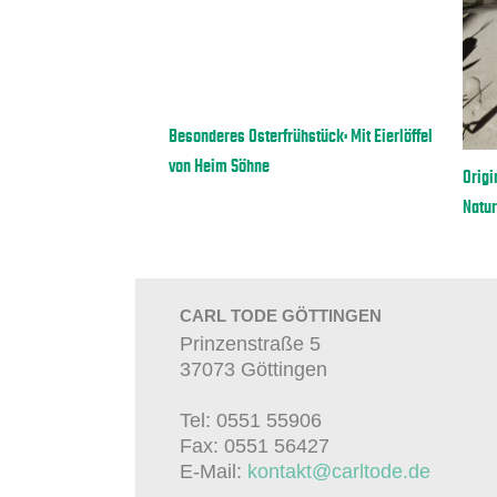
Besonderes Osterfrühstück: Mit Eierlöffel
von Heim Söhne
N-MATTE von LURCH
Origi
rfüllen
Natur
CARL TODE GÖTTINGEN
Prinzenstraße 5
37073 Göttingen
Tel: 0551 55906
Fax: 0551 56427
E-Mail:
kontakt@carltode.de