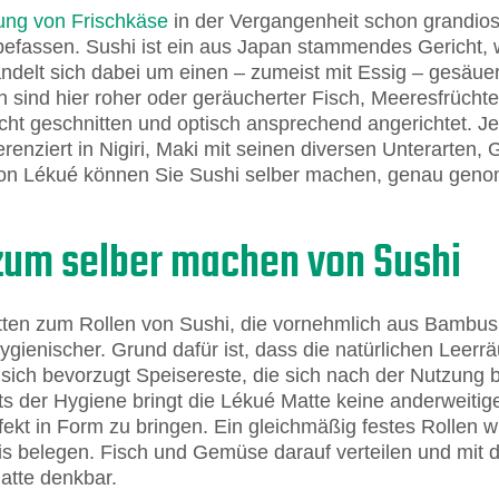
lung von Frischkäse
in der Vergangenheit schon grandios 
 befassen. Sushi ist ein aus Japan stammendes Gericht,
handelt sich dabei um einen – zumeist mit Essig – gesäu
ch sind hier roher oder geräucherter Fisch, Meeresfrüc
cht geschnitten und optisch ansprechend angerichtet. Je
nziert in Nigiri, Maki mit seinen diversen Unterarten,
 von Lékué können Sie Sushi selber machen, genau gen
zum selber machen von Sushi
n zum Rollen von Sushi, die vornehmlich aus Bambus si
gienischer. Grund dafür ist, dass die natürlichen Lee
sich bevorzugt Speisereste, die sich nach der Nutzung b
s der Hygiene bringt die Lékué Matte keine anderweitige
ekt in Form zu bringen. Ein gleichmäßig festes Rollen wi
is belegen. Fisch und Gemüse darauf verteilen und mit
atte denkbar.