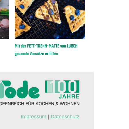
Besonderes Osterfrühst
von Heim Söhne
Mit der FETT-TRENN-MATTE von LURCH
gesunde Vorsätze erfüllen
Impressum
|
Datenschutz