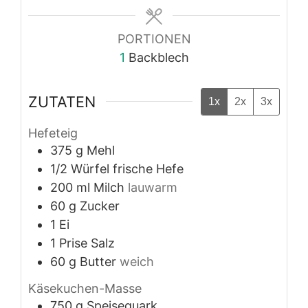
PORTIONEN
1
Backblech
ZUTATEN
1x
2x
3x
Hefeteig
375
g
Mehl
1/2
Würfel
frische Hefe
200
ml
Milch
lauwarm
60
g
Zucker
1
Ei
1
Prise
Salz
60
g
Butter
weich
Käsekuchen-Masse
750
g
Speisequark