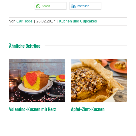
teilen
mitteilen
Von
Carl Tode
|
26.02.2017
|
Kuchen und Cupcakes
Ähnliche Beiträge
Valentins-Kuchen mit Herz
Apfel-Zimt-Kuchen
Z