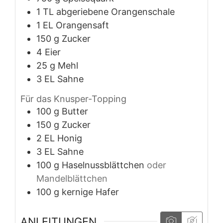
1
TL
abgeriebene Orangenschale
1
EL
Orangensaft
150
g
Zucker
4
Eier
25
g
Mehl
3
EL
Sahne
Für das Knusper-Topping
100
g
Butter
150
g
Zucker
2
EL
Honig
3
EL
Sahne
100
g
Haselnussblättchen
oder
Mandelblättchen
100
g
kernige Hafer
ANLEITUNGEN