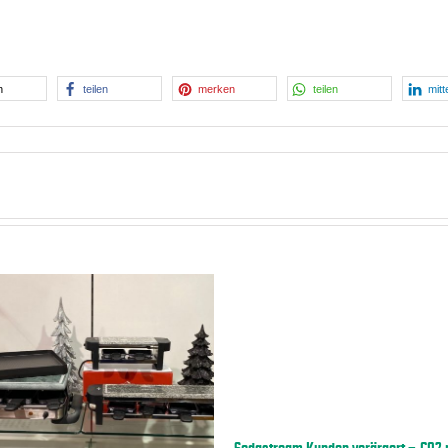
n
teilen
merken
teilen
mitt