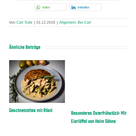
teilen
mitteilen
Von
Carl Tode
|
01.12.2016
|
Allgemein
,
Bei Carl
Ähnliche Beiträge
a
Geschnetzeltes mit Rösti
E
Besonderes Osterfrühstück: Mit
Eierlöffel von Heim Söhne