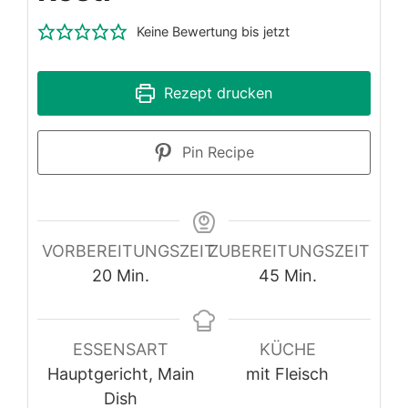
Keine Bewertung bis jetzt
Rezept drucken
Pin Recipe
VORBEREITUNGSZEIT
ZUBEREITUNGSZEIT
Minuten
Minuten
20
Min.
45
Min.
ESSENSART
KÜCHE
Hauptgericht, Main
mit Fleisch
Dish