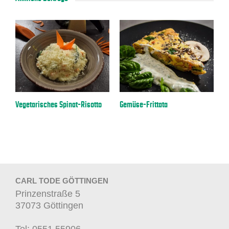
a
Vegetarisches Spinat-Risotto
Gemüse-Frittata
E
CARL TODE GÖTTINGEN
Prinzenstraße 5
37073 Göttingen
Tel: 0551 55906