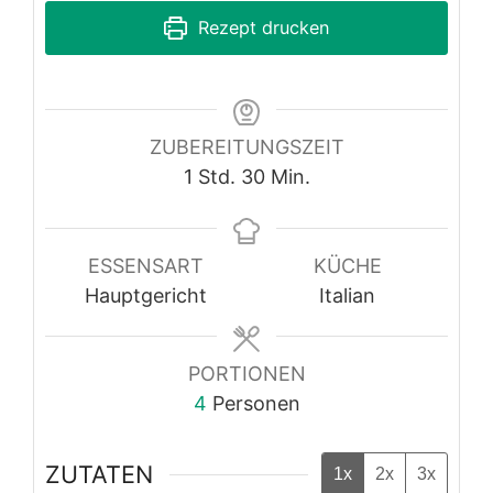
Rezept drucken
ZUBEREITUNGSZEIT
Stunde
Minuten
1
Std.
30
Min.
ESSENSART
KÜCHE
Hauptgericht
Italian
PORTIONEN
4
Personen
ZUTATEN
1x
2x
3x