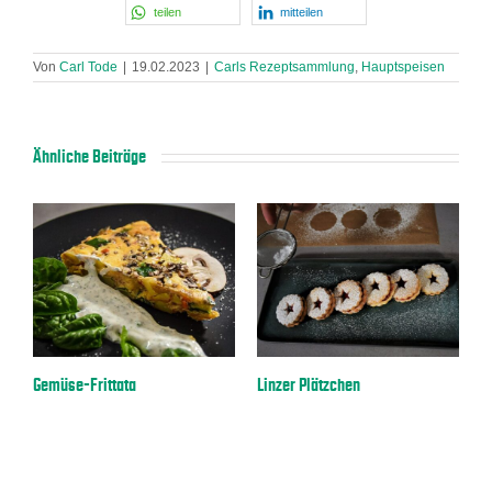
teilen
mitteilen
Von
Carl Tode
|
19.02.2023
|
Carls Rezeptsammlung
,
Hauptspeisen
Ähnliche Beiträge
a
Gemüse-Frittata
Linzer Plätzchen
E