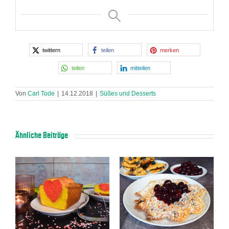
twittern
teilen
merken
teilen
mitteilen
Von
Carl Tode
|
14.12.2018
|
Süßes und Desserts
Ähnliche Beiträge