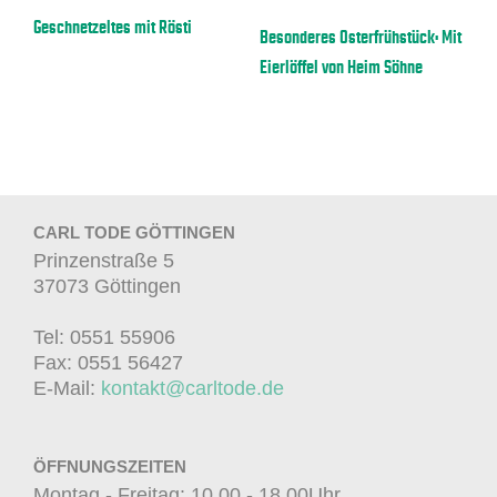
a
Geschnetzeltes mit Rösti
E
Besonderes Osterfrühstück: Mit
Eierlöffel von Heim Söhne
CARL TODE GÖTTINGEN
Prinzenstraße 5
37073 Göttingen
Tel: 0551 55906
Fax: 0551 56427
E-Mail:
kontakt@carltode.de
ÖFFNUNGSZEITEN
Montag - Freitag: 10.00 - 18.00Uhr