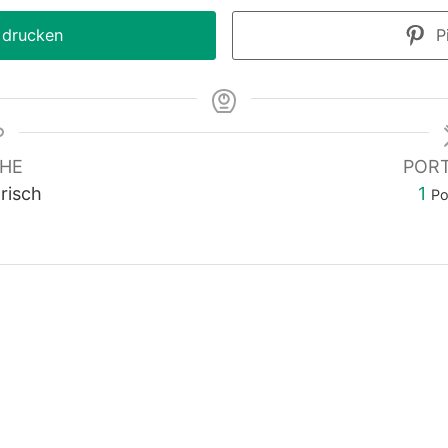
 drucken
Pi
HE
POR
risch
1
Po