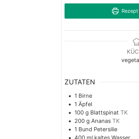
Rezept
KÜC
vegeta
ZUTATEN
1
Birne
1
Äpfel
100
g
Blattspinat
TK
200
g
Ananas
TK
1
Bund
Petersilie
400
ml
kaltes Wasser