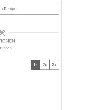
n Recipe
TIONEN
rtionen
1x
2x
3x