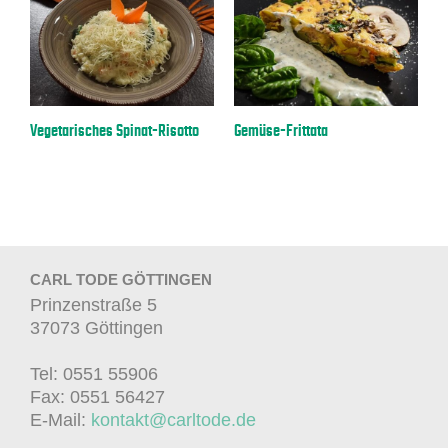
a
Vegetarisches Spinat-Risotto
Gemüse-Frittata
E
CARL TODE GÖTTINGEN
Prinzenstraße 5
37073 Göttingen
Tel: 0551 55906
Fax: 0551 56427
E-Mail:
kontakt@carltode.de