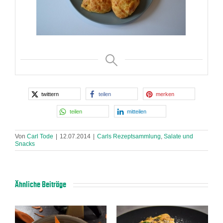
twittern
teilen
merken
teilen
mitteilen
Von
Carl Tode
|
12.07.2014
|
Carls Rezeptsammlung
,
Salate und
Snacks
Ähnliche Beiträge