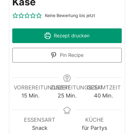
Käse
Keine Bewertung bis jetzt
Rezept drucken
Pin Recipe
VORBEREITUNGSZEIT
ZUBEREITUNGSZEIT
GESAMTZEIT
Minuten
Minuten
Minuten
15
Min.
25
Min.
40
Min.
ESSENSART
KÜCHE
Snack
für Partys