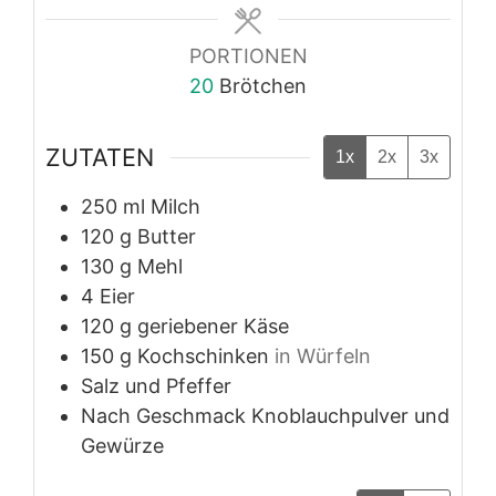
PORTIONEN
20
Brötchen
ZUTATEN
1x
2x
3x
250
ml
Milch
120
g
Butter
130
g
Mehl
4
Eier
120
g
geriebener Käse
150
g
Kochschinken
in Würfeln
Salz und Pfeffer
Nach Geschmack
Knoblauchpulver und
Gewürze