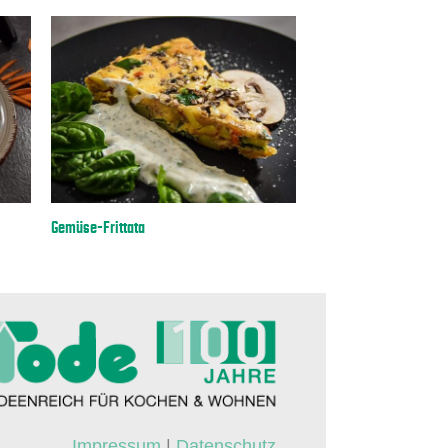
ffel-Hackauflauf mit Feta
Vegetarisches Spinat-Risotto
Impressum
|
Datenschutz