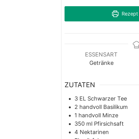
Rezept
ESSENSART
Getränke
ZUTATEN
3
EL
Schwarzer Tee
2
handvoll
Basilikum
1
handvoll
Minze
350
ml
Pfirsichsaft
4
Nektarinen