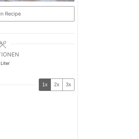
n Recipe
TIONEN
Liter
1x
2x
3x