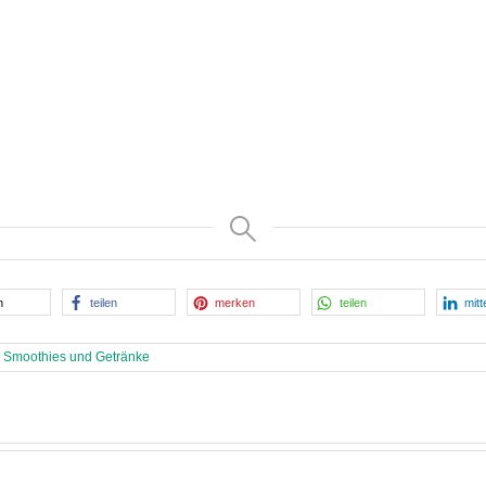
n
teilen
merken
teilen
mitt
,
Smoothies und Getränke