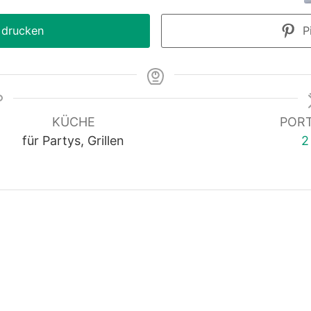
 drucken
Pi
KÜCHE
POR
für Partys, Grillen
2