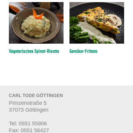
a
Vegetarisches Spinat-Risotto
Gemüse-Frittata
E
CARL TODE GÖTTINGEN
Prinzenstraße 5
37073 Göttingen
Tel: 0551 55906
Fax: 0551 56427