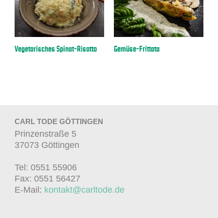
a
Vegetarisches Spinat-Risotto
Gemüse-Frittata
E
CARL TODE GÖTTINGEN
Prinzenstraße 5
37073 Göttingen
Tel: 0551 55906
Fax: 0551 56427
E-Mail:
kontakt@carltode.de