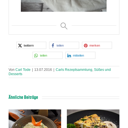
twittern
teilen
merken
teilen
mitteilen
Von
Carl Tode
|
13.07.2016
|
Carls Rezeptsammlung
,
Süßes und
Desserts
Ähnliche Beiträge