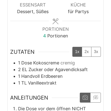
ESSENSART
KÜCHE
Dessert, Süßes
für Partys
PORTIONEN
4
Portionen
ZUTATEN
1x
2x
3x
1
Dose
Kokoscreme
cremig
2
EL
Zucker oder Agavendicksaft
1
Handvoll
Erdbeeren
1
TL
Vanilleextrakt
ANLEITUNGEN
Die Dose vor dem öffnen NICHT