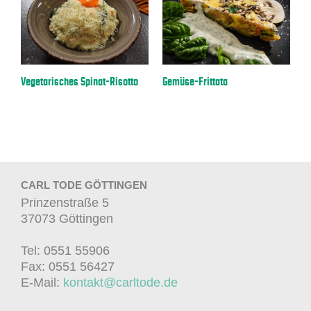
a
Vegetarisches Spinat-Risotto
Gemüse-Frittata
E
CARL TODE GÖTTINGEN
Prinzenstraße 5
37073 Göttingen
Tel: 0551 55906
Fax: 0551 56427
E-Mail:
kontakt@carltode.de