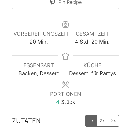
Pin Recipe
VORBEREITUNGSZEIT
GESAMTZEIT
Minuten
Stunden
Minuten
20
Min.
4
Std.
20
Min.
ESSENSART
KÜCHE
Backen, Dessert
Dessert, für Partys
PORTIONEN
4
Stück
ZUTATEN
1x
2x
3x