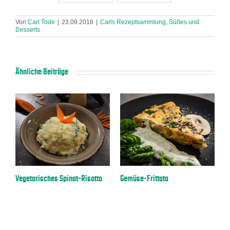
Von
Carl Tode
|
23.09.2018
|
Carls Rezeptsammlung
,
Süßes und
Desserts
Ähnliche Beiträge
a
Vegetarisches Spinat-Risotto
Gemüse-Frittata
E