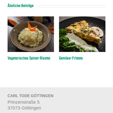
Ähnliche Beiträge
a
Vegetarisches Spinat-Risotto
Gemüse-Frittata
E
CARL TODE GÖTTINGEN
Prinzenstraße 5
37073 Göttingen