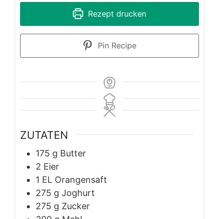
Rezept drucken
Pin Recipe
ZUTATEN
175
g
Butter
2
Eier
1
EL
Orangensaft
275
g
Joghurt
275
g
Zucker