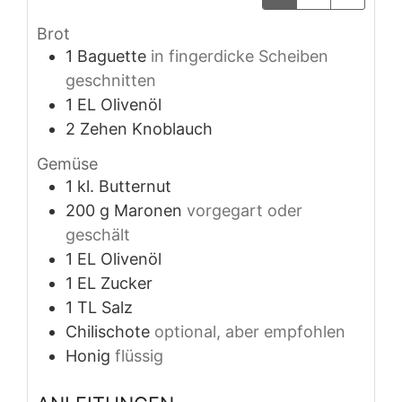
Brot
1
Baguette
in fingerdicke Scheiben
geschnitten
1
EL
Olivenöl
2
Zehen
Knoblauch
Gemüse
1
kl.
Butternut
200
g
Maronen
vorgegart oder
geschält
1
EL
Olivenöl
1
EL
Zucker
1
TL
Salz
Chilischote
optional, aber empfohlen
Honig
flüssig