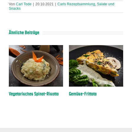
Von
Carl Tode
|
20.10.2021
|
Carls Rezeptsammlung
,
Salate und
Snacks
Ähnliche Beiträge
a
Vegetarisches Spinat-Risotto
Gemüse-Frittata
E