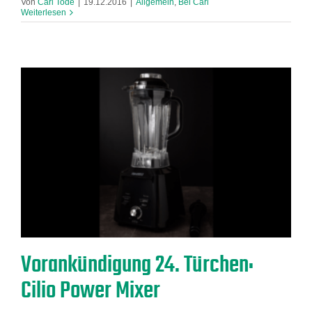
Von
Carl Tode
|
19.12.2016
|
Allgemein
,
Bei Carl
Weiterlesen
Vorankündigung 24. Türchen:
Cilio Power Mixer