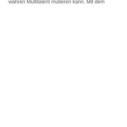
wahren Multitalent mutieren kann. Mit dem
Gemüseblattschneider - auch [...]
Von
Carl Tode
|
08.12.2017
|
Carls Produktpalaver
Weiterlesen