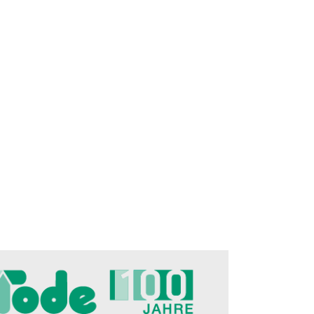
Original ZirbenKugel Set: Ein
Nudelholz von Folkro
eres Osterfrühstück:
Schluck Natur
perfekte Geschenk 
rlöffel von Heim
Valentinstag