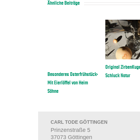
Ähnliche Beiträge
TT-TRENN-MATTE
Original ZirbenKugel Set: 
Besonderes Osterfrühstück:
esunde Vorsätze
Schluck Natur
Mit Eierlöffel von Heim
Söhne
CARL TODE GÖTTINGEN
Prinzenstraße 5
37073 Göttingen