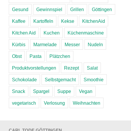
Gesund
Gewinnspiel
Grillen
Göttingen
Kaffee
Kartoffeln
Kekse
KitchenAid
Kitchen Aid
Kuchen
Küchenmaschine
Kürbis
Marmelade
Messer
Nudeln
Obst
Pasta
Plätzchen
Produktvorstellungen
Rezept
Salat
Schokolade
Selbstgemacht
Smoothie
Snack
Spargel
Suppe
Vegan
vegetarisch
Verlosung
Weihnachten
CARL TODE GÖTTINGEN