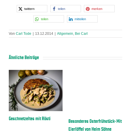
twittern
teilen
merken
teilen
mitteilen
Von
Carl Tode
|
13.12.2014
|
Allgemein
,
Bei Carl
Ähnliche Beiträge
a
Geschnetzeltes mit Rösti
E
Besonderes Osterfrühstück: Mit
Eierlöffel von Heim Söhne