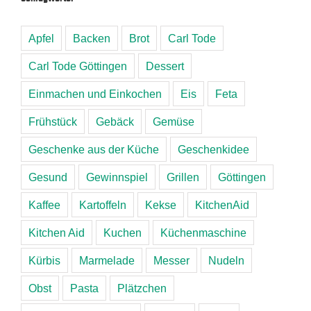
Apfel
Backen
Brot
Carl Tode
Carl Tode Göttingen
Dessert
Einmachen und Einkochen
Eis
Feta
Frühstück
Gebäck
Gemüse
Geschenke aus der Küche
Geschenkidee
Gesund
Gewinnspiel
Grillen
Göttingen
Kaffee
Kartoffeln
Kekse
KitchenAid
Kitchen Aid
Kuchen
Küchenmaschine
Kürbis
Marmelade
Messer
Nudeln
Obst
Pasta
Plätzchen