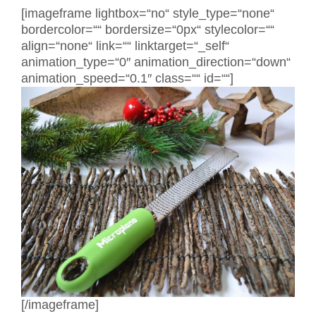
[imageframe lightbox=“no“ style_type=“none“
bordercolor=““ bordersize=“0px“ stylecolor=““
align=“none“ link=““ linktarget=“_self“
animation_type=“0″ animation_direction=“down“
animation_speed=“0.1″ class=““ id=““]
[/imageframe]