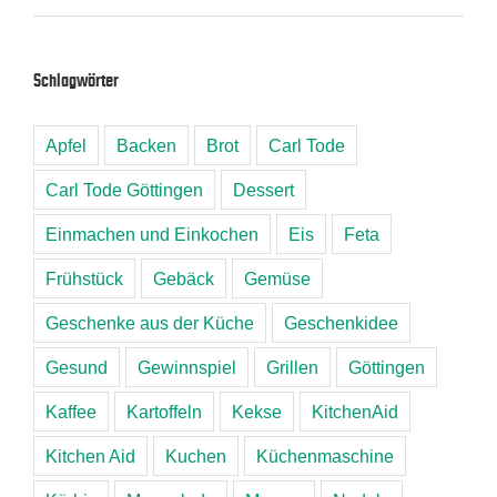
Schlagwörter
Apfel
Backen
Brot
Carl Tode
Carl Tode Göttingen
Dessert
Einmachen und Einkochen
Eis
Feta
Frühstück
Gebäck
Gemüse
Geschenke aus der Küche
Geschenkidee
Gesund
Gewinnspiel
Grillen
Göttingen
Kaffee
Kartoffeln
Kekse
KitchenAid
Kitchen Aid
Kuchen
Küchenmaschine