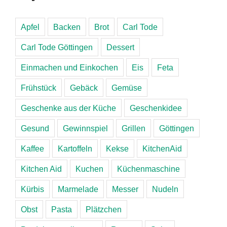
Apfel
Backen
Brot
Carl Tode
Carl Tode Göttingen
Dessert
Einmachen und Einkochen
Eis
Feta
Frühstück
Gebäck
Gemüse
Geschenke aus der Küche
Geschenkidee
Gesund
Gewinnspiel
Grillen
Göttingen
Kaffee
Kartoffeln
Kekse
KitchenAid
Kitchen Aid
Kuchen
Küchenmaschine
Kürbis
Marmelade
Messer
Nudeln
Obst
Pasta
Plätzchen