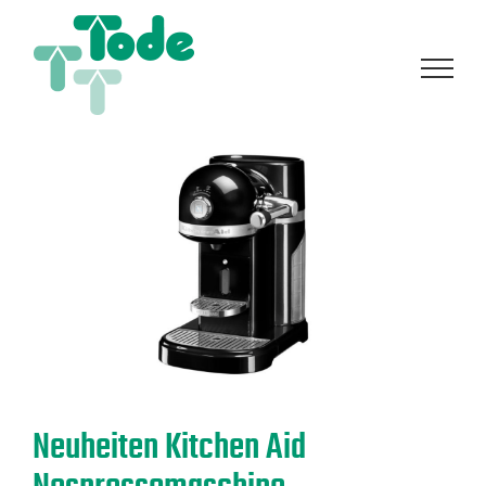
Zum
Inhalt
springen
Neuheiten Kitchen Aid
Nespressomaschine