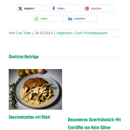
twittern
teilen
merken
teilen
mitteilen
Von
Carl Tode
|
29.10.2014
|
Allgemein
,
Carls Produktpalaver
Ähnliche Beiträge
a
Geschnetzeltes mit Rösti
E
Besonderes Osterfrühstück: Mit
Eierlöffel von Heim Söhne