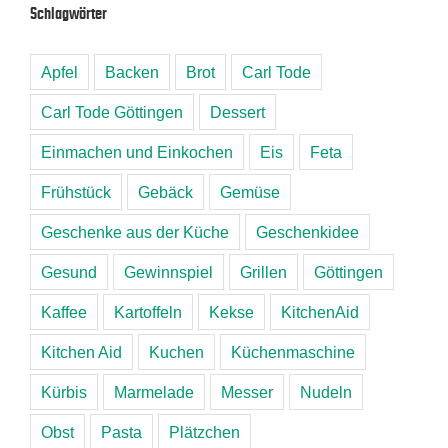
Schlagwörter
Apfel
Backen
Brot
Carl Tode
Carl Tode Göttingen
Dessert
Einmachen und Einkochen
Eis
Feta
Frühstück
Gebäck
Gemüse
Geschenke aus der Küche
Geschenkidee
Gesund
Gewinnspiel
Grillen
Göttingen
Kaffee
Kartoffeln
Kekse
KitchenAid
Kitchen Aid
Kuchen
Küchenmaschine
Kürbis
Marmelade
Messer
Nudeln
Obst
Pasta
Plätzchen