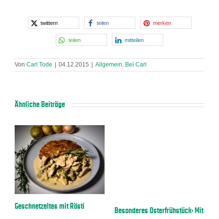
twittern
teilen
merken
teilen
mitteilen
Von
Carl Tode
|
04.12.2015
|
Allgemein
,
Bei Carl
Ähnliche Beiträge
a
Geschnetzeltes mit Rösti
E
Besonderes Osterfrühstück: Mit