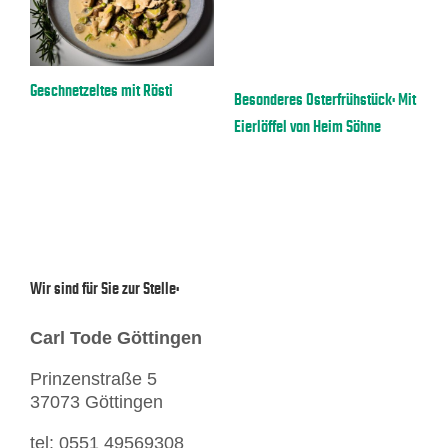
a
Geschnetzeltes mit Rösti
E
Besonderes Osterfrühstück: Mit
Eierlöffel von Heim Söhne
Wir sind für Sie zur Stelle:
Carl Tode Göttingen
Prinzenstraße 5
37073 Göttingen
tel: 0551 49569308