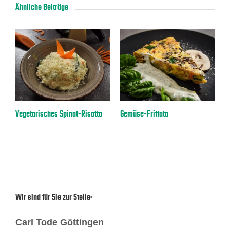
Ähnliche Beiträge
a
Vegetarisches Spinat-Risotto
Gemüse-Frittata
E
Wir sind für Sie zur Stelle:
Carl Tode Göttingen