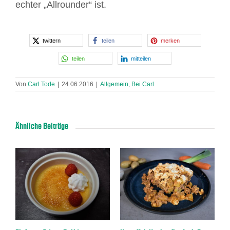
echter „Allrounder“ ist.
twittern
teilen
merken
teilen
mitteilen
Von
Carl Tode
|
24.06.2016
|
Allgemein
,
Bei Carl
Ähnliche Beiträge