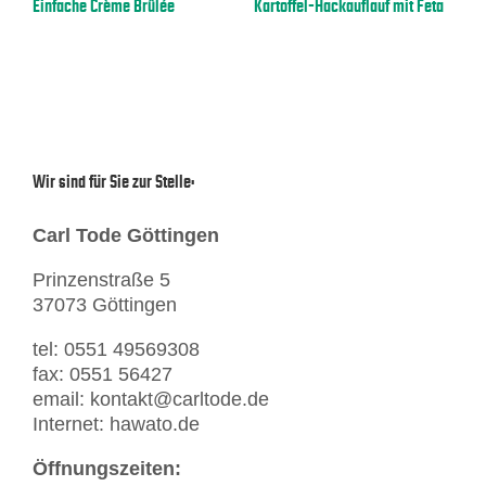
Einfache Crème Brûlée
Kartoffel-Hackauflauf mit Feta
G
it
Wir sind für Sie zur Stelle:
Carl Tode Göttingen
Prinzenstraße 5
37073 Göttingen
tel: 0551 49569308
fax: 0551 56427
email: kontakt@carltode.de
Internet: hawato.de
Öffnungszeiten: