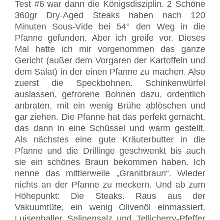
Test #6 war dann die Königsdisziplin. 2 Schöne
360gr Dry-Aged Steaks haben nach 120
Minuten Sous-Vide bei 54° den Weg in die
Pfanne gefunden. Aber ich greife vor. Dieses
Mal hatte ich mir vorgenommen das ganze
Gericht (außer dem Vorgaren der Kartoffeln und
dem Salat) in der einen Pfanne zu machen. Also
zuerst die Speckbohnen. Schinkenwürfel
auslassen, gefrorene Bohnen dazu, ordentlich
anbraten, mit ein wenig Brühe ablöschen und
gar ziehen. Die Pfanne hat das perfekt gemacht,
das dann in eine Schüssel und warm gestellt.
Als nächstes eine gute Kräuterbutter in die
Pfanne und die Drillinge geschwenkt bis auch
sie ein schönes Braun bekommen haben. Ich
nenne das mittlerweile „Granitbraun“. Wieder
nichts an der Pfanne zu meckern. Und ab zum
Höhepunkt: Die Steaks. Raus aus der
Vakuumtüte, ein wenig Olivenöl einmassiert,
Luisenhaller Salinensalz und Tellicherry-Pfeffer